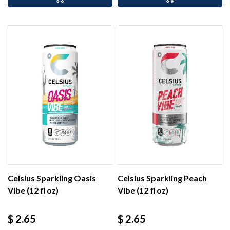
Celsius Sparkling Oasis
Celsius Sparkling Peach
Vibe (12 fl oz)
Vibe (12 fl oz)
Precio
Precio
$ 2.65
$ 2.65