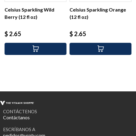
Celsius Sparkling Wild
Celsius Sparkling Orange
Berry (12 fl oz)
(12 fl oz)
Precio
Precio
$ 2.65
$ 2.65
CONTÁCTENOS
Contáctanos
ESCRÍBANOS A
pedidos@vspty.com