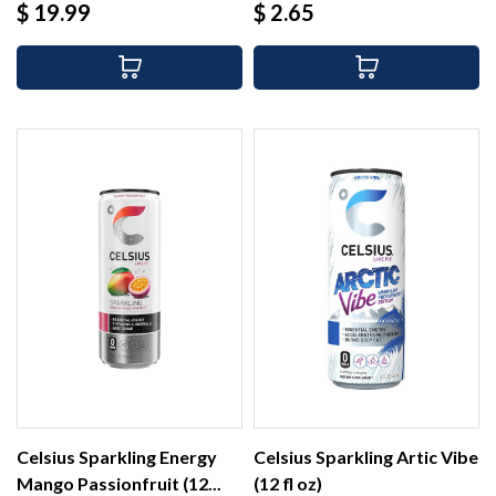
Precio
Precio
$ 19.99
$ 2.65
Celsius Sparkling Energy
Celsius Sparkling Artic Vibe
Mango Passionfruit (12...
(12 fl oz)