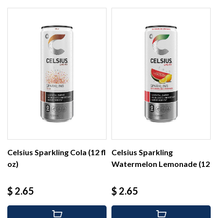
Celsius Sparkling Cola (12 fl
Celsius Sparkling
oz)
Watermelon Lemonade (12
fl oz)
Precio
Precio
$ 2.65
$ 2.65