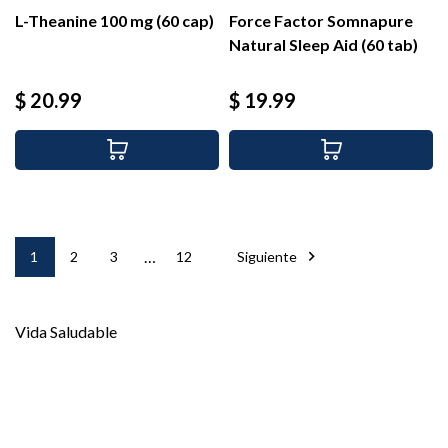
L-Theanine 100 mg (60 cap)
Force Factor Somnapure
Natural Sleep Aid (60 tab)
Precio
Precio
$ 20.99
$ 19.99
…

1
2
3
12
Siguiente
Vida Saludable