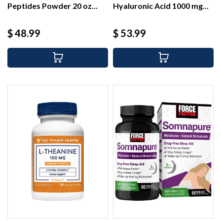
Peptides Powder 20 oz...
Hyaluronic Acid 1000 mg...
Precio
Precio
$ 48.99
$ 53.99