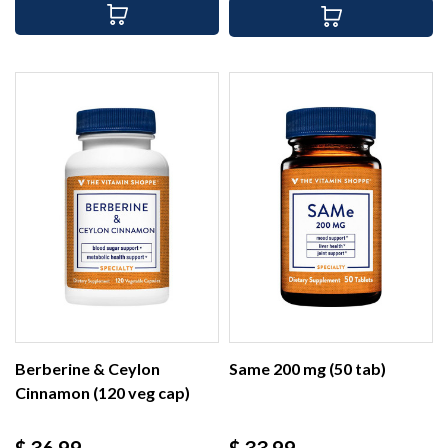
Berberine & Ceylon
Same 200 mg (50 tab)
Cinnamon (120 veg cap)
Precio
Precio
$ 36.99
$ 33.99