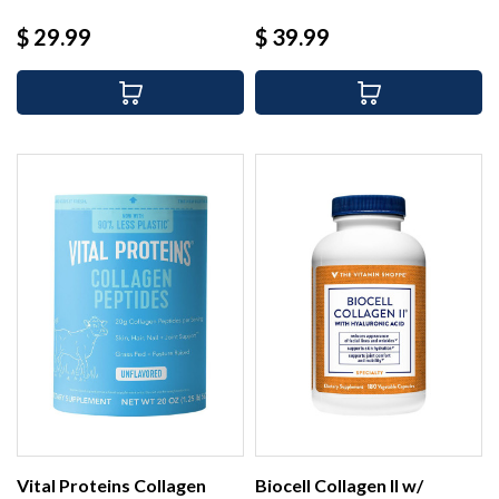
Precio
Precio
$ 29.99
$ 39.99
Vital Proteins Collagen
Biocell Collagen II w/