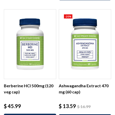
-20%
Berberine HCl 500mg (120
Ashwagandha Extract 470
veg cap)
mg (60 cap)
Precio
Precio
Precio
$ 45.99
$ 13.59
$ 16.99
base