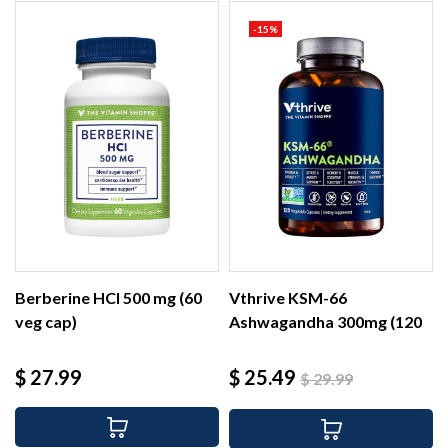
-15%
Berberine HCl 500 mg (60
Vthrive KSM-66
veg cap)
Ashwagandha 300mg (120
cap)
Precio
Precio
Precio
$ 27.99
$ 25.49
$ 29.99
base