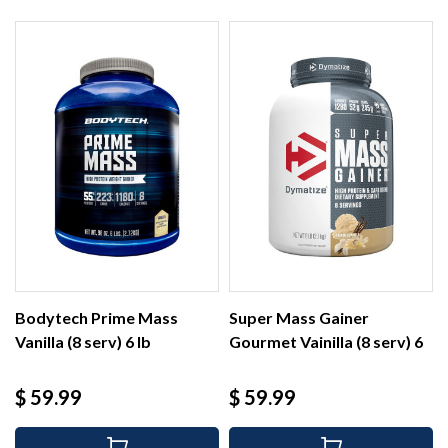
Bodytech Prime Mass
Super Mass Gainer
Vanilla (8 serv) 6 lb
Gourmet Vainilla (8 serv) 6
lb
Precio
Precio
$ 59.99
$ 59.99