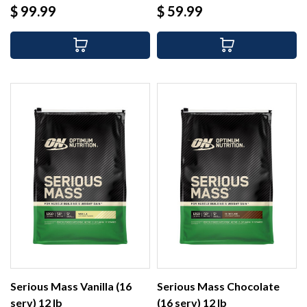
Precio
Precio
$ 99.99
$ 59.99
Serious Mass Vanilla (16
Serious Mass Chocolate
serv) 12 lb
(16 serv) 12 lb