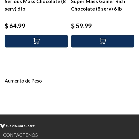
Serious Mass Chocolate (8
Super Mass Gainer Rich
serv) 6 lb
Chocolate (8 serv) 6 lb
Precio
Precio
$ 64.99
$ 59.99
Aumento de Peso
CONTÁCTENOS