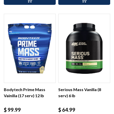
Bodytech Prime Mass
Serious Mass Vanilla (8
Vainilla (17 serv) 12 lb
serv) 6 lb
Precio
Precio
$ 99.99
$ 64.99