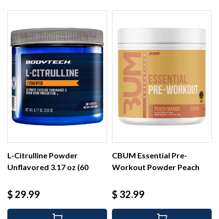
L-Citrulline Powder
CBUM Essential Pre-
Unflavored 3.17 oz (60
Workout Powder Peach
serv)
Mango...
Precio
Precio
$ 29.99
$ 32.99