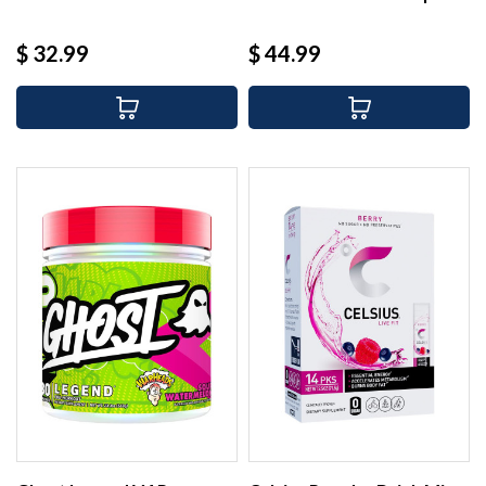
(30...
Precio
Precio
$ 32.99
$ 44.99