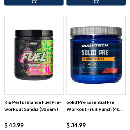
Kiu Performance Fuel Pre-
Solid Pre Essential Pre
workout Sandia (30 serv)
Workout Fruit Punch (40...
Precio
Precio
$ 43.99
$ 34.99