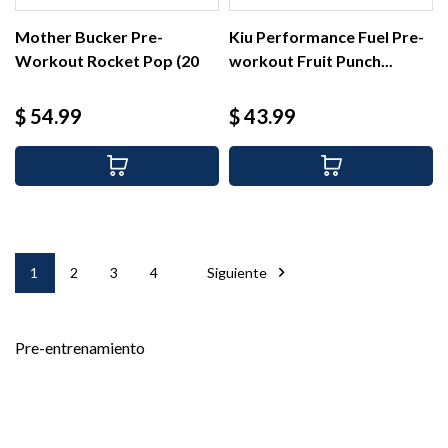
Mother Bucker Pre-
Kiu Performance Fuel Pre-
Workout Rocket Pop (20
workout Fruit Punch...
serv)
Precio
Precio
$ 54.99
$ 43.99

1
2
3
4
Siguiente
Pre-entrenamiento