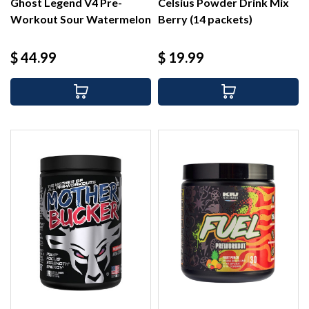
Ghost Legend V4 Pre-
Celsius Powder Drink Mix
Workout Sour Watermelon
Berry (14 packets)
(30...
Precio
Precio
$ 44.99
$ 19.99