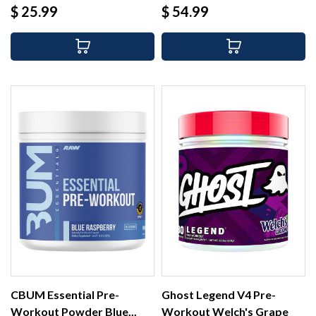
Precio
Precio
$ 25.99
$ 54.99
CBUM Essential Pre-
Ghost Legend V4 Pre-
Workout Powder Blue...
Workout Welch's Grape