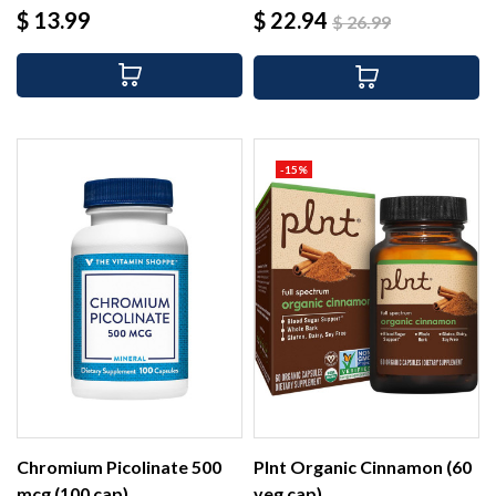
Precio
Precio
Precio
$ 13.99
$ 22.94
$ 26.99
base
-15%
Chromium Picolinate 500
Plnt Organic Cinnamon (60
mcg (100 cap)
veg cap)