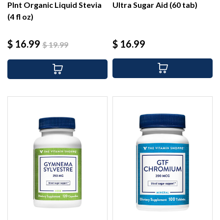
Plnt Organic Liquid Stevia
Ultra Sugar Aid (60 tab)
(4 fl oz)
Precio
Precio
Precio
$ 16.99
$ 16.99
$ 19.99
base