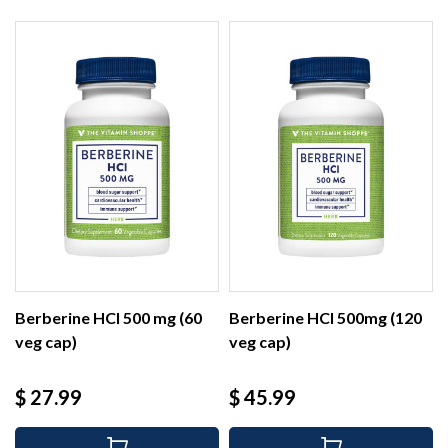
Berberine HCl 500 mg (60
Berberine HCl 500mg (120
veg cap)
veg cap)
Precio
Precio
$ 27.99
$ 45.99