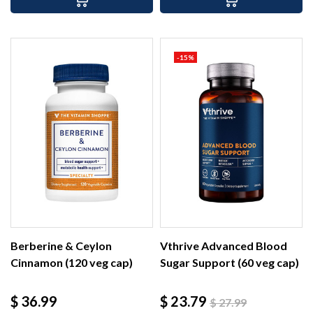
-15%
Berberine & Ceylon
Vthrive Advanced Blood
Cinnamon (120 veg cap)
Sugar Support (60 veg cap)
Precio
Precio
Precio
$ 36.99
$ 23.79
$ 27.99