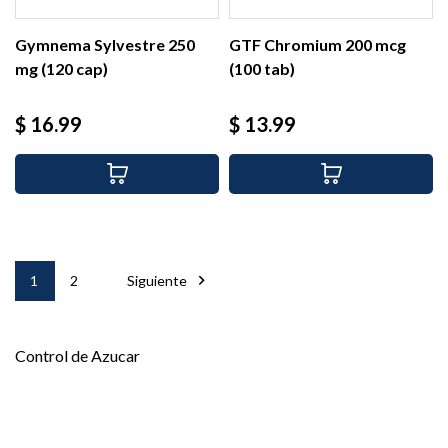
Gymnema Sylvestre 250
GTF Chromium 200 mcg
mg (120 cap)
(100 tab)
Precio
Precio
$ 16.99
$ 13.99

1
2
Siguiente
Control de Azucar