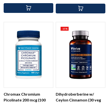
base
-15%
Chromax Chromium
Dihydroberberine w/
Picolinate 200 mcg (100
Ceylon Cinnamon (30 veg
soft)
cap)