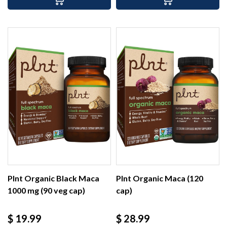
Plnt Organic Black Maca
Plnt Organic Maca (120
1000 mg (90 veg cap)
cap)
Precio
Precio
$ 19.99
$ 28.99