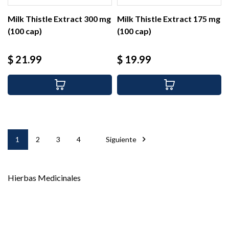
Milk Thistle Extract 300 mg
Milk Thistle Extract 175 mg
(100 cap)
(100 cap)
Precio
Precio
$ 21.99
$ 19.99

1
2
3
4
Siguiente
Hierbas Medicinales