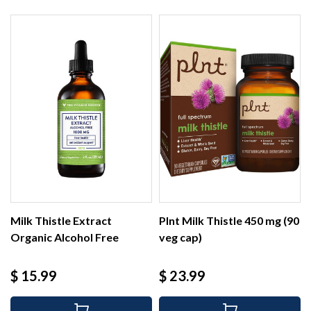
Milk Thistle Extract
Plnt Milk Thistle 450 mg (90
Organic Alcohol Free
veg cap)
1000...
Precio
Precio
$ 15.99
$ 23.99