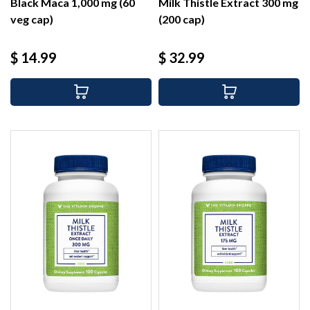
Black Maca 1,000 mg (60
Milk Thistle Extract 300 mg
veg cap)
(200 cap)
Precio
Precio
$ 14.99
$ 32.99