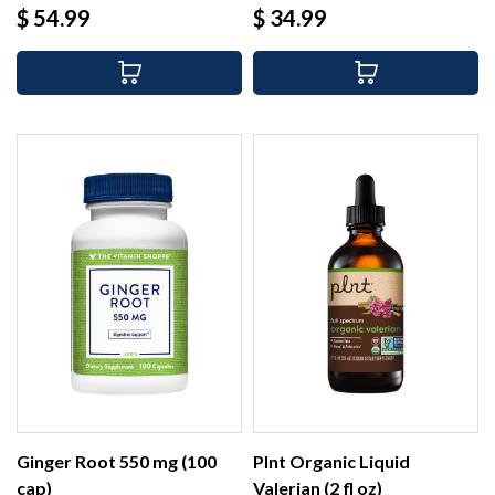
Precio
Precio
$ 54.99
$ 34.99
Ginger Root 550 mg (100
Plnt Organic Liquid
cap)
Valerian (2 fl oz)