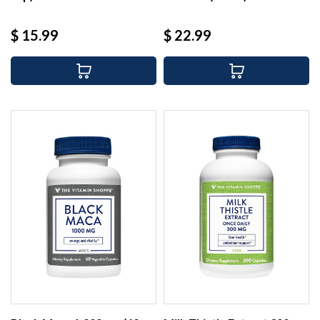
Precio
Precio
$ 15.99
$ 22.99