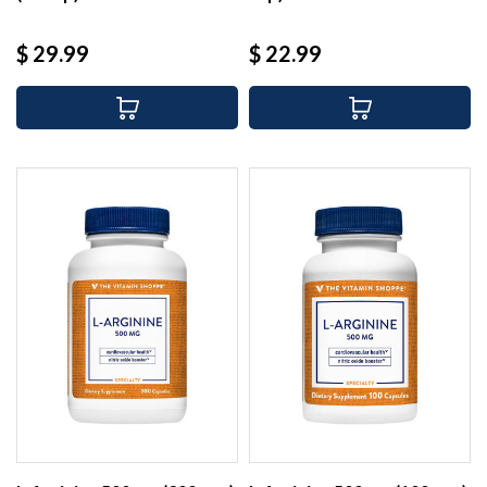
Precio
Precio
$ 29.99
$ 22.99