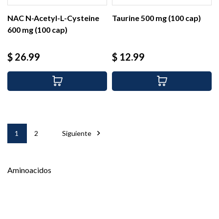
NAC N-Acetyl-L-Cysteine
Taurine 500 mg (100 cap)
600 mg (100 cap)
Precio
Precio
$ 26.99
$ 12.99

1
2
Siguiente
Aminoacidos