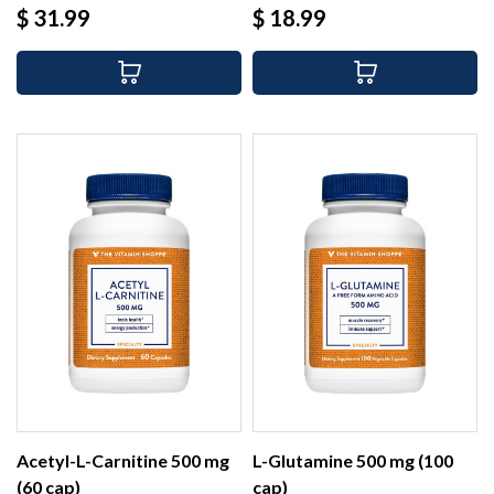
Precio
Precio
$ 31.99
$ 18.99
Acetyl-L-Carnitine 500 mg
L-Glutamine 500 mg (100
(60 cap)
cap)