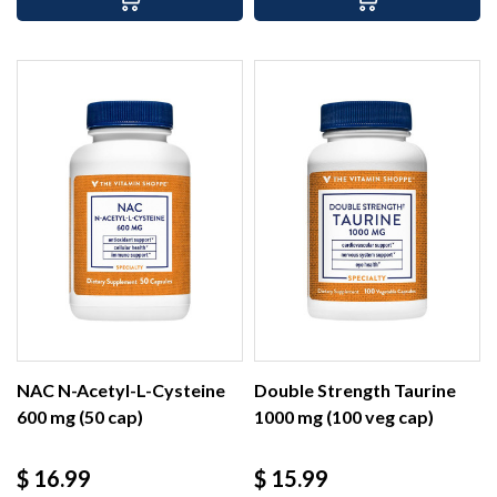
NAC N-Acetyl-L-Cysteine
Double Strength Taurine
600 mg (50 cap)
1000 mg (100 veg cap)
Precio
Precio
$ 16.99
$ 15.99