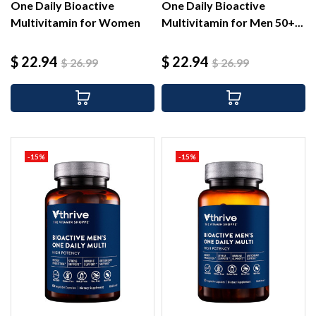
One Daily Bioactive
One Daily Bioactive
Multivitamin for Women
Multivitamin for Men 50+...
50+...
Precio
Precio
Precio
Precio
$ 22.94
$ 22.94
$ 26.99
$ 26.99
base
base
-15%
-15%