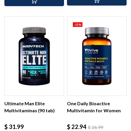
-15%
Ultimate Man Elite
One Daily Bioactive
Multivitaminas (90 tab)
Multivitamin for Women
(30...
Precio
Precio
Precio
$ 31.99
$ 22.94
$ 26.99