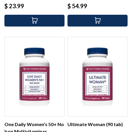
Precio
Precio
$ 23.99
$ 54.99
One Daily Women's 50+ No
Ultimate Woman (90 tab)
Iron Multivitaminas...