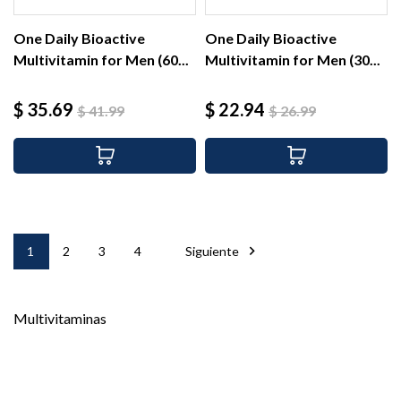
One Daily Bioactive
One Daily Bioactive
Multivitamin for Men (60...
Multivitamin for Men (30...
Precio
Precio
Precio
Precio
$ 35.69
$ 22.94
$ 41.99
$ 26.99
base
base

1
2
3
4
Siguiente
Multivitaminas