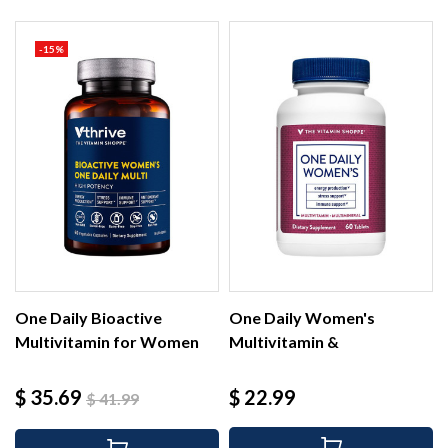
-15%
One Daily Bioactive
One Daily Women's
Multivitamin for Women
Multivitamin &
(60...
Multimineral...
Precio
Precio
Precio
$ 35.69
$ 22.99
$ 41.99
base