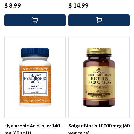
Precio
Precio
$ 8.99
$ 14.99
Hyaluronic Acid Injuv 140
Solgar Biotin 10000 mcg (60
mg (60 soft)
veg caps)