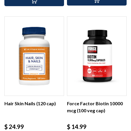
Hair Skin Nails (120 cap)
Force Factor Biotin 10000
mcg (100 veg cap)
Precio
Precio
$ 24.99
$ 14.99