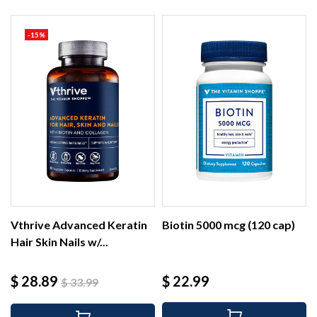
-15%
Vthrive Advanced Keratin
Biotin 5000 mcg (120 cap)
Hair Skin Nails w/...
Precio
Precio
Precio
$ 28.89
$ 22.99
$ 33.99
base