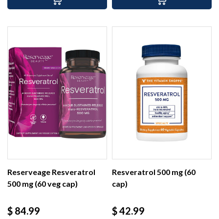
Reserveage Resveratrol
Resveratrol 500 mg (60
500 mg (60 veg cap)
cap)
Precio
Precio
$ 84.99
$ 42.99