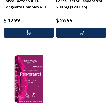
Force Factor NAD+
Force Factor Resveratrol
Longevity Complex (60
200 mg (120 Cap)
cap)
Precio
Precio
$ 42.99
$ 26.99