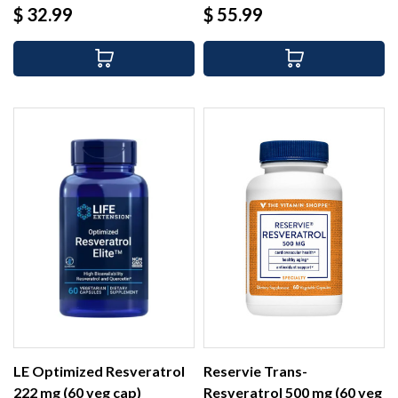
Precio
Precio
$ 32.99
$ 55.99
LE Optimized Resveratrol
Reservie Trans-
222 mg (60 veg cap)
Resveratrol 500 mg (60 veg