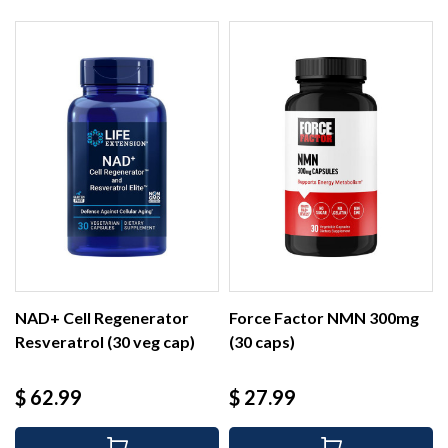
NAD+ Cell Regenerator
Force Factor NMN 300mg
Resveratrol (30 veg cap)
(30 caps)
Precio
Precio
$ 62.99
$ 27.99