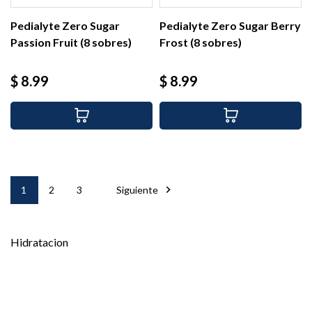
Pedialyte Zero Sugar
Pedialyte Zero Sugar Berry
Passion Fruit (8 sobres)
Frost (8 sobres)
Precio
Precio
$ 8.99
$ 8.99

1
2
3
Siguiente
Hidratacion