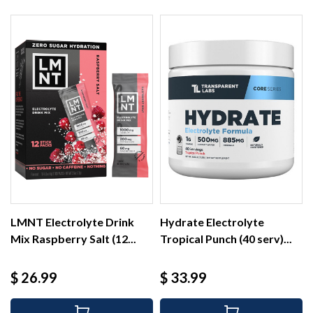
LMNT Electrolyte Drink
Hydrate Electrolyte
Mix Raspberry Salt (12...
Tropical Punch (40 serv)...
Precio
Precio
$ 26.99
$ 33.99