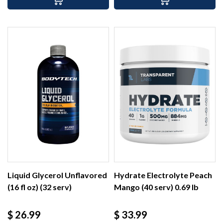
Liquid Glycerol Unflavored
Hydrate Electrolyte Peach
(16 fl oz) (32 serv)
Mango (40 serv) 0.69 lb
Precio
Precio
$ 26.99
$ 33.99