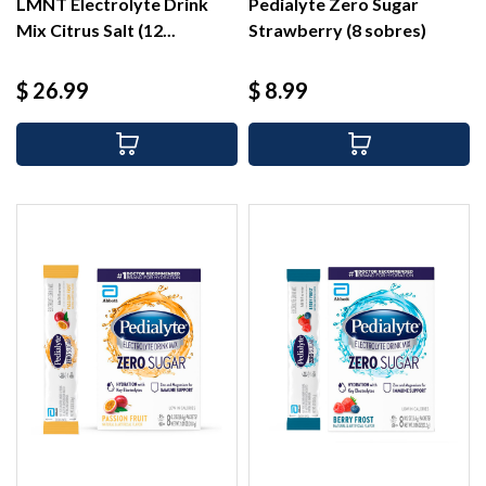
LMNT Electrolyte Drink
Pedialyte Zero Sugar
Mix Citrus Salt (12...
Strawberry (8 sobres)
Precio
Precio
$ 26.99
$ 8.99