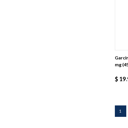
Garci
mg (45
Prec
$ 19
1