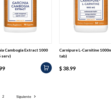
nia Cambogia Extract 1000
Carnipure L-Carnitine 1000
 serv)
tab)
io
Precio
.99
$ 38.99

2
Siguiente