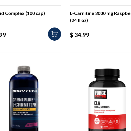
id Complex (100 cap)
L-Carnitine 3000 mg Raspbe
(24 fl oz)
io
Precio
.99
$ 34.99