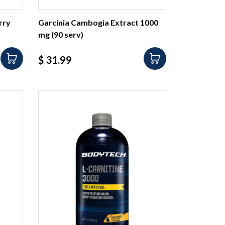
rry
Garcinia Cambogia Extract 1000
mg (90 serv)
Precio
$ 31.99