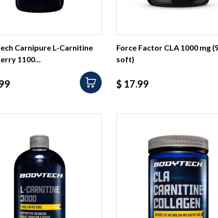
ech Carnipure L-Carnitine
Force Factor CLA 1000 mg (
rry 1100...
soft)
io
Precio
.99
$ 17.99