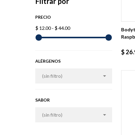
Filtrar por
PRECIO
$ 12.00 - $ 44.00
Bodyt
Raspbe
Prec
$ 26
ALÉRGENOS

(sin filtro)
SABOR

(sin filtro)