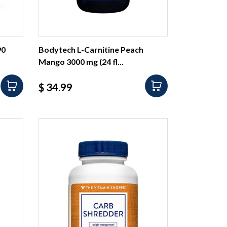
90
Bodytech L-Carnitine Peach
Mango 3000 mg (24 fl...
Precio
$ 34.99