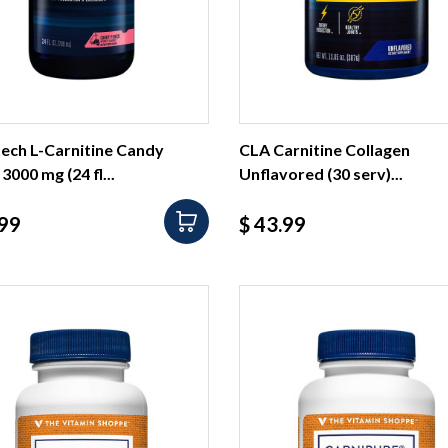
ech L-Carnitine Candy
CLA Carnitine Collagen
3000 mg (24 fl...
Unflavored (30 serv)...
io
Precio
.99
$ 43.99