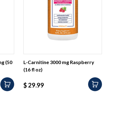
mg (50
L-Carnitine 3000 mg Raspberry
(16 fl oz)
Precio
$ 29.99