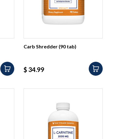
Carb Shredder (90 tab)
Precio
$ 34.99