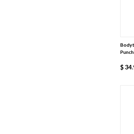
Bodyt
Punch 
Prec
$ 34