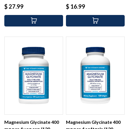
Precio
Precio
$ 27.99
$ 16.99
Magnesium Glycinate 400
Magnesium Glycinate 400
mg per 4 veg cap (120...
mg per 4 softgels (120...