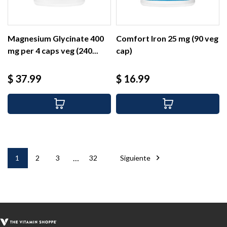
Magnesium Glycinate 400
Comfort Iron 25 mg (90 veg
mg per 4 caps veg (240...
cap)
Precio
Precio
$ 37.99
$ 16.99
…

1
2
3
32
Siguiente