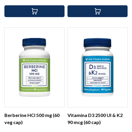
Berberine HCl 500 mg (60
Vitamina D3 2500 UI & K2
veg cap)
90 mcg (60 cap)