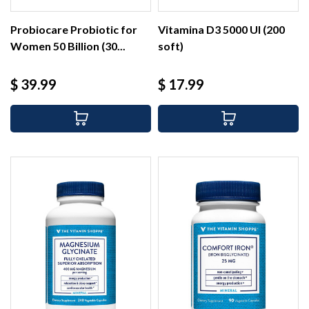
Probiocare Probiotic for
Vitamina D3 5000 UI (200
Women 50 Billion (30...
soft)
Precio
Precio
$ 39.99
$ 17.99