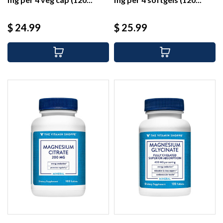
Precio
Precio
$ 24.99
$ 25.99