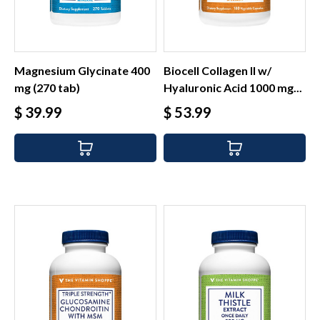
Magnesium Glycinate 400
Biocell Collagen II w/
mg (270 tab)
Hyaluronic Acid 1000 mg...
Precio
Precio
$ 39.99
$ 53.99