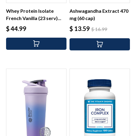
Whey Protein Isolate
Ashwagandha Extract 470
French Vanilla (23 serv)...
mg (60 cap)
Precio
Precio
Precio
$ 44.99
$ 13.59
$ 16.99
base