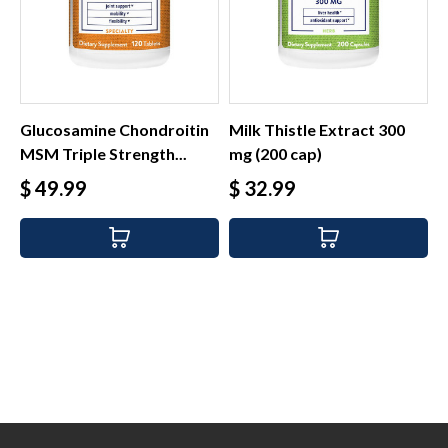
Glucosamine Chondroitin
Milk Thistle Extract 300
MSM Triple Strength...
mg (200 cap)
Precio
Precio
$ 49.99
$ 32.99