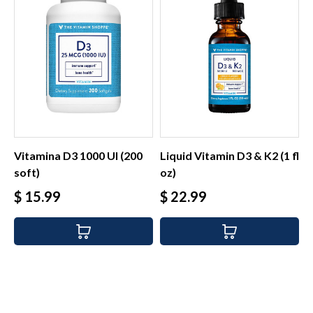
Vitamina D3 1000 UI (200
Liquid Vitamin D3 & K2 (1 fl
soft)
oz)
Precio
Precio
$ 15.99
$ 22.99