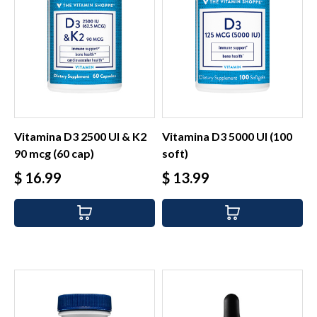
Vitamina D3 2500 UI & K2
Vitamina D3 5000 UI (100
90 mcg (60 cap)
soft)
Precio
Precio
$ 16.99
$ 13.99