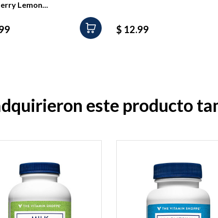
erry Lemon...
io
Precio
.99
$ 12.99
 adquirieron este producto t