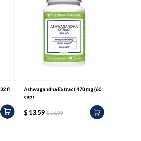
32 fl
Ashwagandha Extract 470 mg (60
cap)
Precio
Precio
$ 13.59
$ 16.99
base