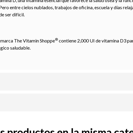
itamina D, una vitamina esencial que favorece la salud ósea y la func
Pero entre cielos nublados, trabajos de oficina, escuela y días rela
 ser difícil.
®
a marca The Vitamin Shoppe
contiene 2,000 UI de vitamina D3 par
gico saludable.
os productos en la misma cate