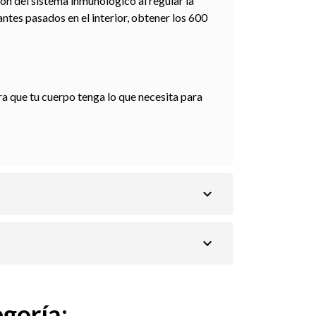
ión del sistema inmunológico al regular la
jantes pasados en el interior, obtener los 600
a que tu cuerpo tenga lo que necesita para
expand_more
expand_more
goría: