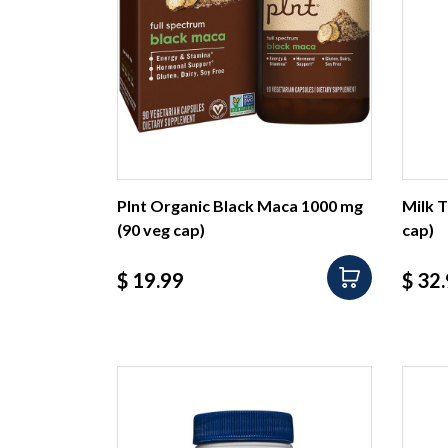
Plnt Organic Black Maca 1000 mg
Milk T
(90 veg cap)
cap)
Precio
Prec
$ 19.99
$ 32