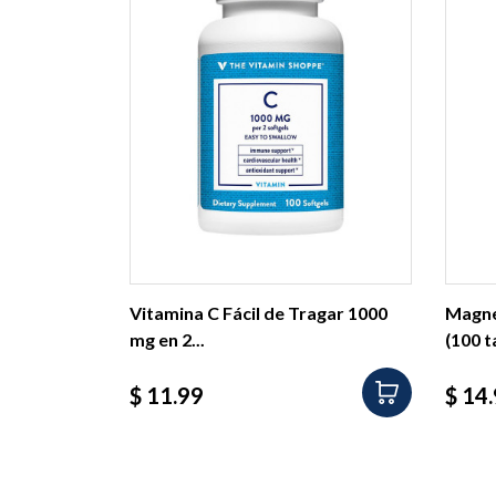
Vitamina C Fácil de Tragar 1000
Magne
mg en 2...
(100 t
Precio
Prec
$ 11.99
$ 14