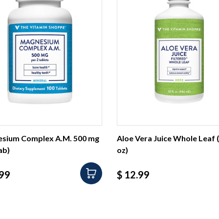
sium Complex A.M. 500 mg
Aloe Vera Juice Whole Leaf (
ab)
oz)
io
Precio
.99
$ 12.99