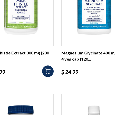
histle Extract 300 mg (200
Magnesium Glycinate 400 m
4 veg cap (120...
io
Precio
.99
$ 24.99