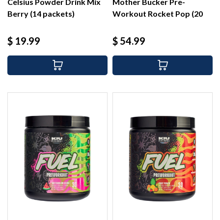
Celsius Powder Drink Mix
Mother Bucker Pre-
Berry (14 packets)
Workout Rocket Pop (20
serv)
Precio
Precio
$ 19.99
$ 54.99