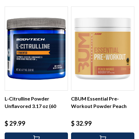
L-Citrulline Powder
CBUM Essential Pre-
Unflavored 3.17 oz (60
Workout Powder Peach
serv)
Mango...
Precio
Precio
$ 29.99
$ 32.99