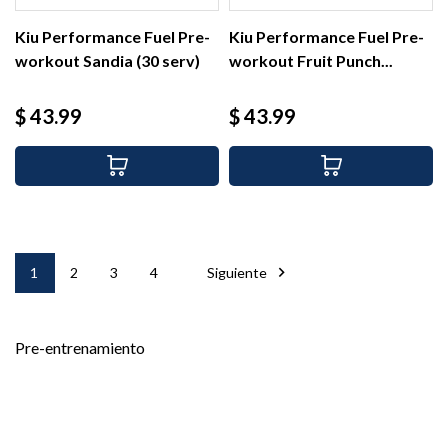
Kiu Performance Fuel Pre-
Kiu Performance Fuel Pre-
workout Sandia (30 serv)
workout Fruit Punch...
Precio
Precio
$ 43.99
$ 43.99

1
2
3
4
Siguiente
Pre-entrenamiento