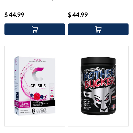
(30...
(30...
Precio
Precio
$ 44.99
$ 44.99