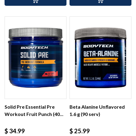
Solid Pre Essential Pre
Beta Alanine Unflavored
Workout Fruit Punch (40...
1.6 g (90 serv)
Precio
Precio
$ 34.99
$ 25.99