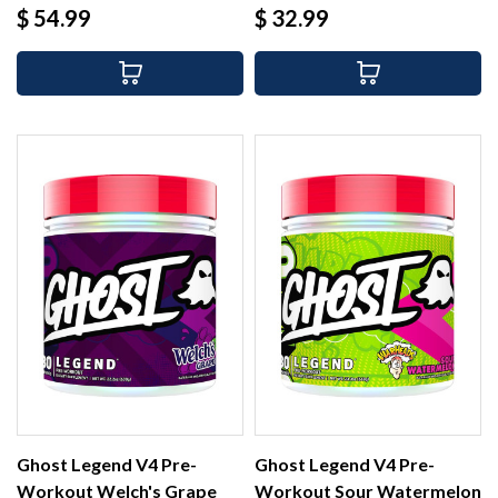
Precio
Precio
$ 54.99
$ 32.99
Ghost Legend V4 Pre-
Ghost Legend V4 Pre-
Workout Welch's Grape
Workout Sour Watermelon