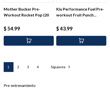
Mother Bucker Pre-
Kiu Performance Fuel Pre-
Workout Rocket Pop (20
workout Fruit Punch...
serv)
Precio
Precio
$ 54.99
$ 43.99

1
2
3
4
Siguiente
Pre-entrenamiento