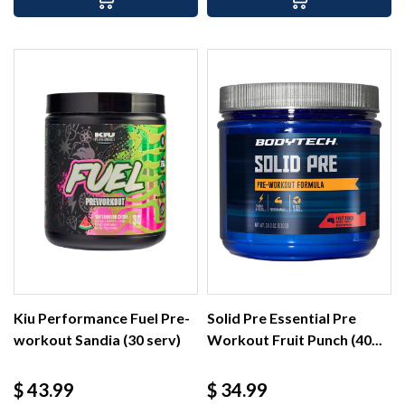
Kiu Performance Fuel Pre-
Solid Pre Essential Pre
workout Sandia (30 serv)
Workout Fruit Punch (40...
Precio
Precio
$ 43.99
$ 34.99