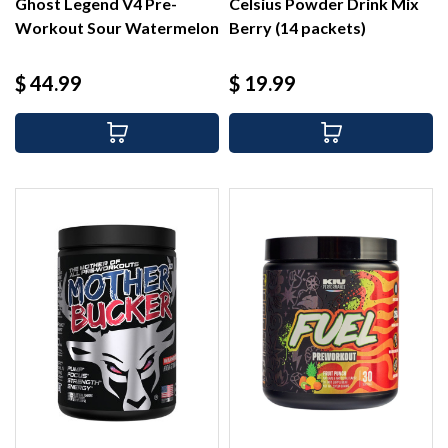
Ghost Legend V4 Pre-
Celsius Powder Drink Mix
Workout Sour Watermelon
Berry (14 packets)
(30...
Precio
Precio
$ 44.99
$ 19.99