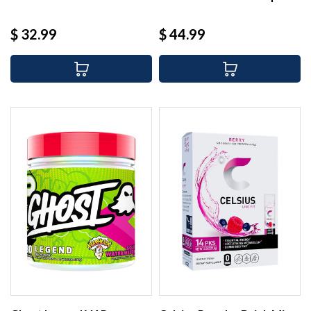
(30...
Precio
Precio
$ 32.99
$ 44.99