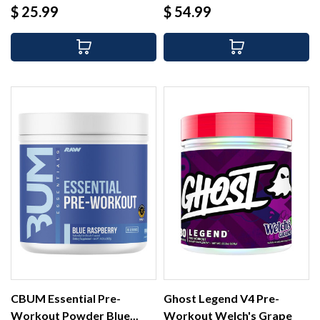
Precio
Precio
$ 25.99
$ 54.99
CBUM Essential Pre-
Ghost Legend V4 Pre-
Workout Powder Blue...
Workout Welch's Grape