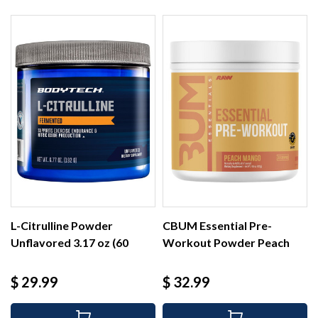
L-Citrulline Powder
CBUM Essential Pre-
Unflavored 3.17 oz (60
Workout Powder Peach
serv)
Mango...
Precio
Precio
$ 29.99
$ 32.99