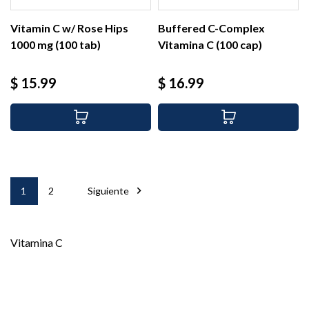
Vitamin C w/ Rose Hips
Buffered C-Complex
1000 mg (100 tab)
Vitamina C (100 cap)
Precio
Precio
$ 15.99
$ 16.99

1
2
Siguiente
Vitamina C