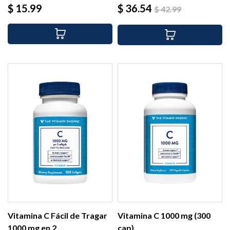
Precio
Precio
Precio
$ 15.99
$ 36.54
$ 42.99
base
Vitamina C Fácil de Tragar
Vitamina C 1000 mg (300
1000 mg en 2...
cap)