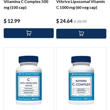
Vitamina C Complex 500
Vthrive Liposomal Vitamin
mg (100 cap)
C 1000 mg (60 veg cap)
Precio
Precio
Precio
$ 12.99
$ 24.64
$ 28.99
base