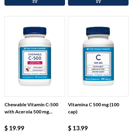
Chewable Vitamin C-500
Vitamina C 500 mg (100
with Acerola 500 mg...
cap)
Precio
Precio
$ 19.99
$ 13.99