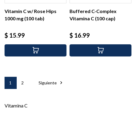
Vitamin C w/ Rose Hips
Buffered C-Complex
1000 mg (100 tab)
Vitamina C (100 cap)
Precio
Precio
$ 15.99
$ 16.99

1
2
Siguiente
Vitamina C