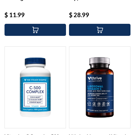
Precio
Precio
$ 11.99
$ 28.99