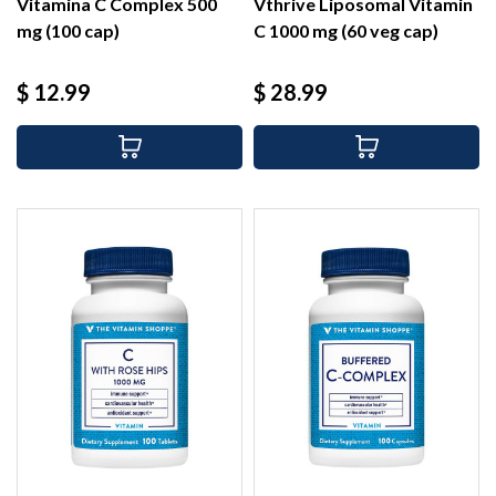
Vitamina C Complex 500
Vthrive Liposomal Vitamin
mg (100 cap)
C 1000 mg (60 veg cap)
Precio
Precio
$ 12.99
$ 28.99