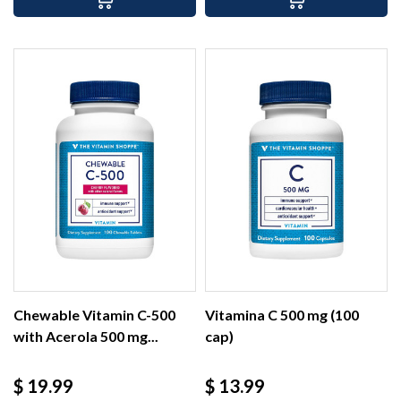
Chewable Vitamin C-500
Vitamina C 500 mg (100
with Acerola 500 mg...
cap)
Precio
Precio
$ 19.99
$ 13.99