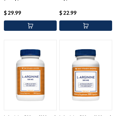
Precio
Precio
$ 29.99
$ 22.99