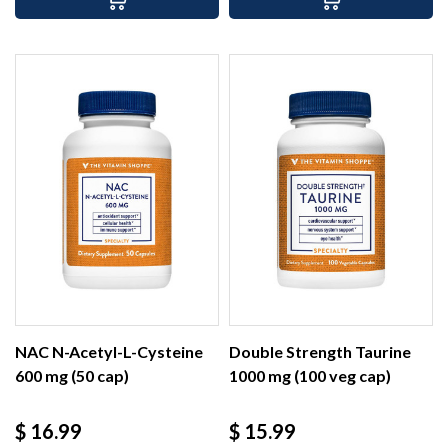
NAC N-Acetyl-L-Cysteine
Double Strength Taurine
600 mg (50 cap)
1000 mg (100 veg cap)
Precio
Precio
$ 16.99
$ 15.99