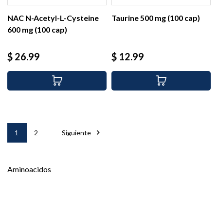
NAC N-Acetyl-L-Cysteine
Taurine 500 mg (100 cap)
600 mg (100 cap)
Precio
Precio
$ 26.99
$ 12.99

1
2
Siguiente
Aminoacidos