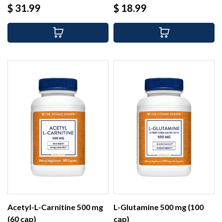
Precio
Precio
$ 31.99
$ 18.99
Acetyl-L-Carnitine 500 mg
L-Glutamine 500 mg (100
(60 cap)
cap)