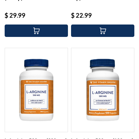
Precio
Precio
$ 29.99
$ 22.99