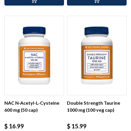
NAC N-Acetyl-L-Cysteine
Double Strength Taurine
600 mg (50 cap)
1000 mg (100 veg cap)
Precio
Precio
$ 16.99
$ 15.99