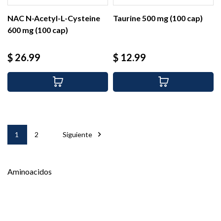
NAC N-Acetyl-L-Cysteine
Taurine 500 mg (100 cap)
600 mg (100 cap)
Precio
Precio
$ 26.99
$ 12.99

1
2
Siguiente
Aminoacidos