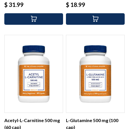
Precio
Precio
$ 31.99
$ 18.99
Acetyl-L-Carnitine 500 mg
L-Glutamine 500 mg (100
(60 cap)
cap)