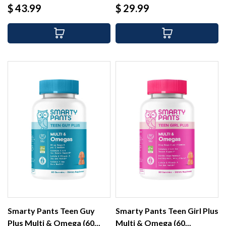
Precio
Precio
$ 43.99
$ 29.99
Smarty Pants Teen Guy
Smarty Pants Teen Girl Plus
Plus Multi & Omega (60...
Multi & Omega (60...