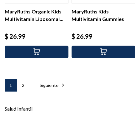
MaryRuths Organic Kids
MaryRuths Kids
Multivitamin Liposomal...
Multivitamin Gummies
Strawberry,...
Precio
Precio
$ 26.99
$ 26.99

1
2
Siguiente
Salud Infantil