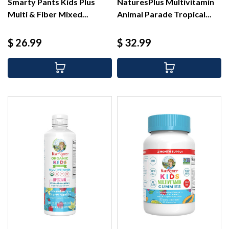
Smarty Pants Kids Plus
NaturesPlus Multivitamin
Multi & Fiber Mixed...
Animal Parade Tropical...
Precio
Precio
$ 26.99
$ 32.99