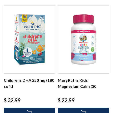
Childrens DHA 250 mg (180
MaryRuths Kids
soft)
Magnesium Calm (30
gummies)
Precio
Precio
$ 32.99
$ 22.99