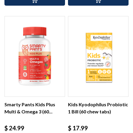
Smarty Pants Kids Plus
Kids Kyodophilus Probiotic
Multi & Omega 3 (60...
1 Bill (60 chew tabs)
Precio
Precio
$ 24.99
$ 17.99