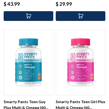
Precio
Precio
$ 43.99
$ 29.99
Smarty Pants Teen Guy
Smarty Pants Teen Girl Plus
Plus Multi & Omega (60...
Multi & Omega (60...