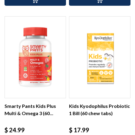
Smarty Pants Kids Plus
Kids Kyodophilus Probiotic
Multi & Omega 3 (60...
1 Bill (60 chew tabs)
Precio
Precio
$ 24.99
$ 17.99