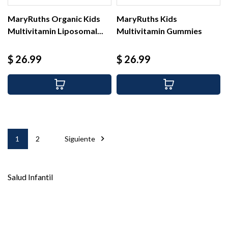
MaryRuths Organic Kids
MaryRuths Kids
Multivitamin Liposomal...
Multivitamin Gummies
Strawberry,...
Precio
Precio
$ 26.99
$ 26.99

1
2
Siguiente
Salud Infantil