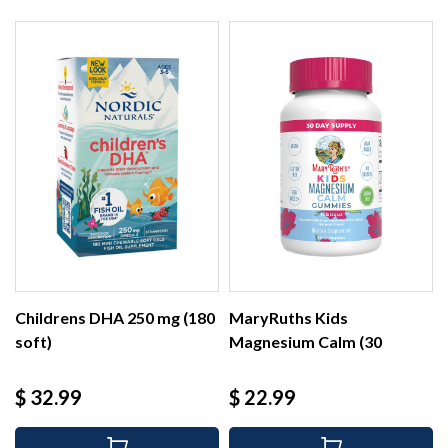
Childrens DHA 250 mg (180
MaryRuths Kids
soft)
Magnesium Calm (30
gummies)
Precio
Precio
$ 32.99
$ 22.99