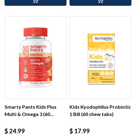
Smarty Pants Kids Plus
Kids Kyodophilus Probiotic
Multi & Omega 3 (60...
1 Bill (60 chew tabs)
Precio
Precio
$ 24.99
$ 17.99