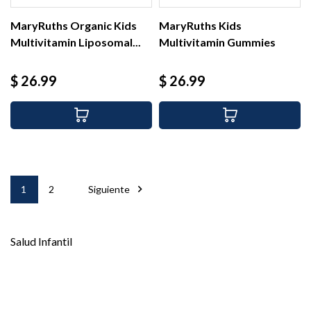
MaryRuths Organic Kids
MaryRuths Kids
Multivitamin Liposomal...
Multivitamin Gummies
Strawberry,...
Precio
Precio
$ 26.99
$ 26.99

1
2
Siguiente
Salud Infantil