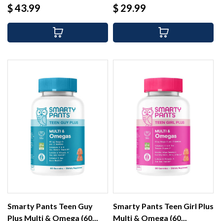
Precio
Precio
$ 43.99
$ 29.99
Smarty Pants Teen Guy
Smarty Pants Teen Girl Plus
Plus Multi & Omega (60...
Multi & Omega (60...