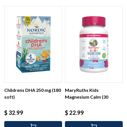
Childrens DHA 250 mg (180
MaryRuths Kids
soft)
Magnesium Calm (30
gummies)
Precio
Precio
$ 32.99
$ 22.99