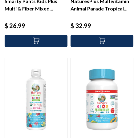
Smarty Pants Kids Plus
NaturesPlus Multivitamin
Multi & Fiber Mixed...
Animal Parade Tropical...
Precio
Precio
$ 26.99
$ 32.99